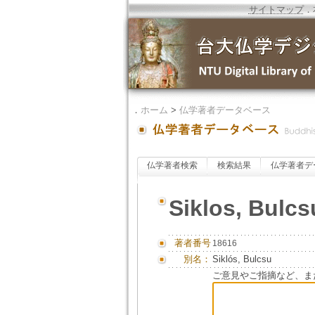
サイトマップ
．
．
ホーム
>
仏学著者データベース
仏学著者検索
検索結果
仏学著者デ
Siklos, Bulcs
著者番号
18616
別名：
Siklós, Bulcsu
ご意見やご指摘など、ま