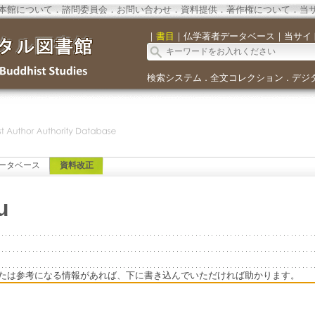
本館について
．
諮問委員会
．
お問い合わせ
．
資料提供
．
著作権について
．
当
｜
書目
｜
仏学著者データベース
｜
当サイ
検索システム
全文コレクション
デジ
．
．
ータベース
資料改正
u
たは参考になる情報があれば、下に書き込んでいただければ助かります。