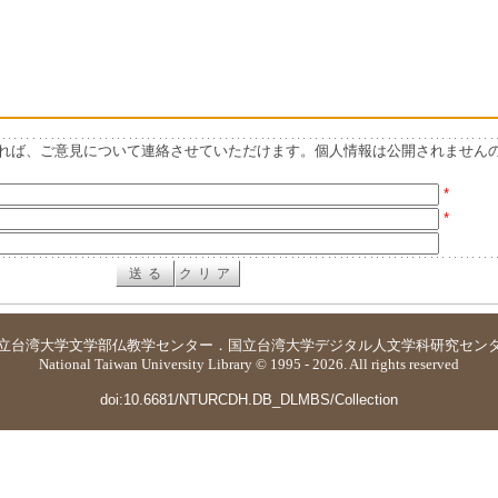
れば、ご意見について連絡させていただけます。個人情報は公開されません
*
*
立台湾大学
文学部仏教学センター
．
国立台湾大学デジタル人文学科研究セン
National Taiwan University Library © 1995 - 2026. All rights reserved
doi:10.6681/NTURCDH.DB_DLMBS/Collection