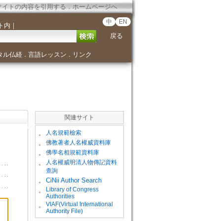
サイトの内容を引用する
．
ホームページへ
中
EN
ト内
｜
戻る
タル仏経
言語レッスン
リンク
．
．
関連サイト
。
人名規範檢索
。
佛教著者人名權威資料庫
。
佛學名相規範資料庫
。
人名權威明清人物傳記資料
查詢
。
CiNii Author Search
Library of Congress
。
Authorities
VIAF(Virtual International
。
Authority File)