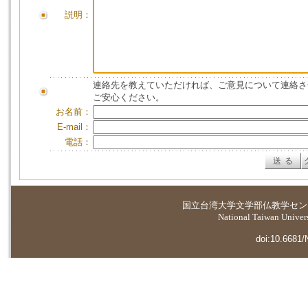
説明：
連絡先を教えていただければ、ご意見について連絡さ
ご安心ください。
お名前：
E-mail：
電話：
国立台湾大学
文学部仏教学セン
National Taiwan Universi
doi:10.6681