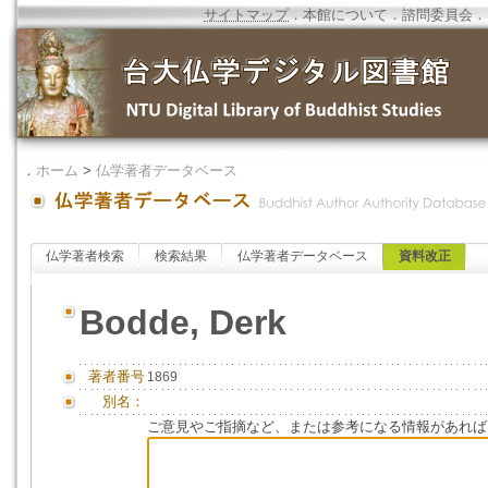
サイトマップ
．
本館について
．
諮問委員会
．
．
ホーム
>
仏学著者データベース
仏学著者検索
検索結果
仏学著者データベース
資料改正
Bodde, Derk
著者番号
1869
別名：
ご意見やご指摘など、または参考になる情報があれば