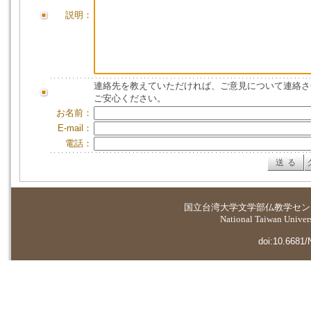
説明：
連絡先を教えていただければ、ご意見について連絡さ
ご安心ください。
お名前：
E-mail：
電話：
国立台湾大学
文学部仏教学セン
National Taiwan Universi
doi:10.6681