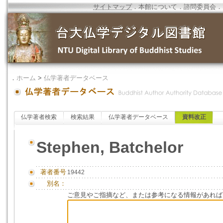
サイトマップ
．
本館について
．
諮問委員会
．
．
ホーム
>
仏学著者データベース
仏学著者検索
検索結果
仏学著者データベース
資料改正
Stephen, Batchelor
著者番号
19442
別名：
ご意見やご指摘など、または参考になる情報があれば