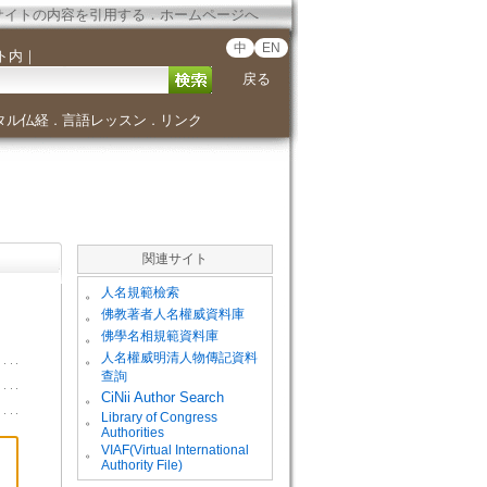
サイトの内容を引用する
．
ホームページへ
中
EN
ト内
｜
戻る
タル仏経
言語レッスン
リンク
．
．
関連サイト
。
人名規範檢索
。
佛教著者人名權威資料庫
。
佛學名相規範資料庫
。
人名權威明清人物傳記資料
查詢
。
CiNii Author Search
Library of Congress
。
Authorities
VIAF(Virtual International
。
Authority File)