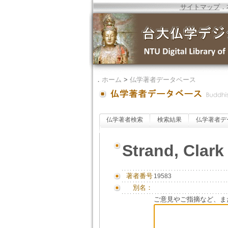
サイトマップ
．
．
ホーム
>
仏学著者データベース
仏学著者検索
検索結果
仏学著者デ
Strand, Clark
著者番号
19583
別名：
ご意見やご指摘など、ま