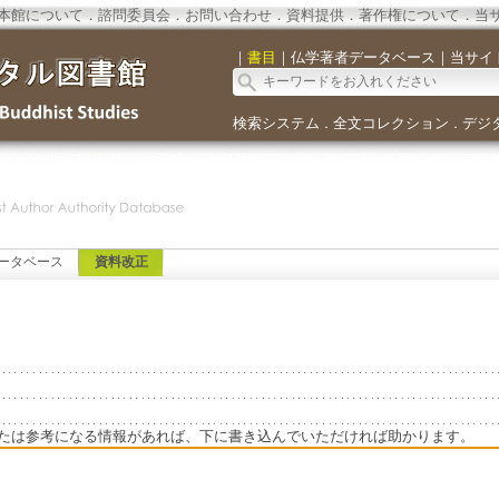
本館について
．
諮問委員会
．
お問い合わせ
．
資料提供
．
著作権について
．
当
｜
書目
｜
仏学著者データベース
｜
当サイ
検索システム
全文コレクション
デジ
．
．
ータベース
資料改正
たは参考になる情報があれば、下に書き込んでいただければ助かります。