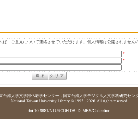
れば、ご意見について連絡させていただけます。個人情報は公開されません
*
*
立台湾大学
文学部仏教学センター
．
国立台湾大学デジタル人文学科研究セン
National Taiwan University Library © 1995 - 2026. All rights reserved
doi:10.6681/NTURCDH.DB_DLMBS/Collection