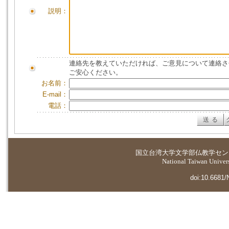
説明：
連絡先を教えていただければ、ご意見について連絡さ
ご安心ください。
お名前：
E-mail：
電話：
国立台湾大学
文学部仏教学セン
National Taiwan Universi
doi:10.6681