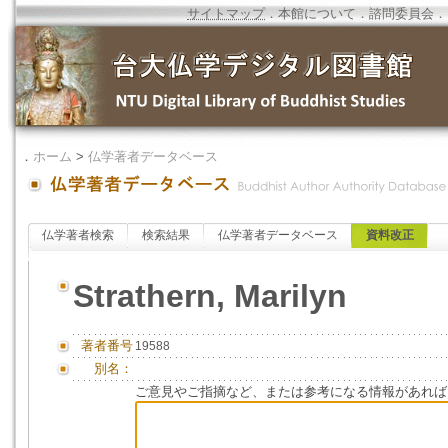
サイトマップ
．
本館について
．
諮問委員会
．
．
ホーム
>
仏学著者データベース
仏学著者検索
検索結果
仏学著者データベース
資料改正
Strathern, Marilyn
著者番号
19588
別名：
ご意見やご指摘など、または参考になる情報があれば