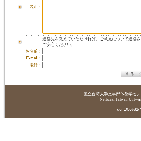
説明：
連絡先を教えていただければ、ご意見について連絡さ
ご安心ください。
お名前：
E-mail：
電話：
国立台湾大学
文学部仏教学セン
National Taiwan Universi
doi:10.6681