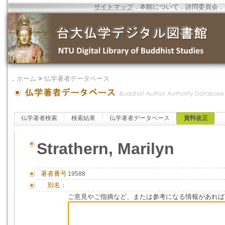
サイトマップ
．
本館について
．
諮問委員会
．
．
ホーム
>
仏学著者データベース
仏学著者検索
検索結果
仏学著者データベース
資料改正
Strathern, Marilyn
著者番号
19588
別名：
ご意見やご指摘など、または参考になる情報があれば