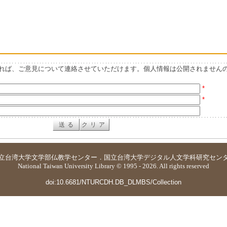
れば、ご意見について連絡させていただけます。個人情報は公開されません
*
*
立台湾大学
文学部仏教学センター
．
国立台湾大学デジタル人文学科研究セン
National Taiwan University Library © 1995 - 2026. All rights reserved
doi:10.6681/NTURCDH.DB_DLMBS/Collection