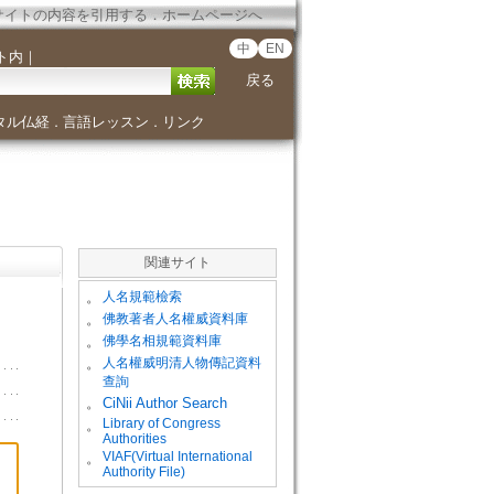
サイトの内容を引用する
．
ホームページへ
中
EN
ト内
｜
戻る
タル仏経
言語レッスン
リンク
．
．
関連サイト
。
人名規範檢索
。
佛教著者人名權威資料庫
。
佛學名相規範資料庫
。
人名權威明清人物傳記資料
查詢
。
CiNii Author Search
Library of Congress
。
Authorities
VIAF(Virtual International
。
Authority File)