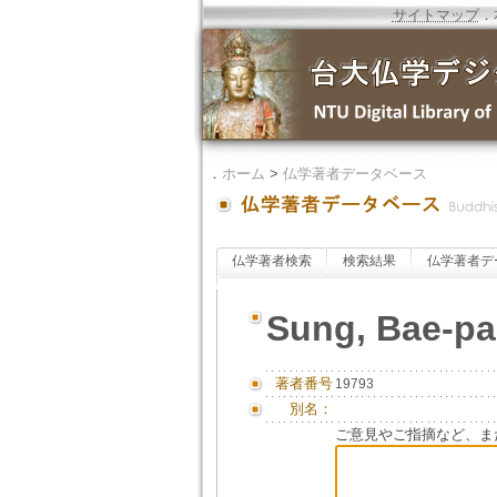
サイトマップ
．
．
ホーム
>
仏学著者データベース
仏学著者検索
検索結果
仏学著者デ
Sung, Bae-pa
著者番号
19793
別名：
ご意見やご指摘など、ま