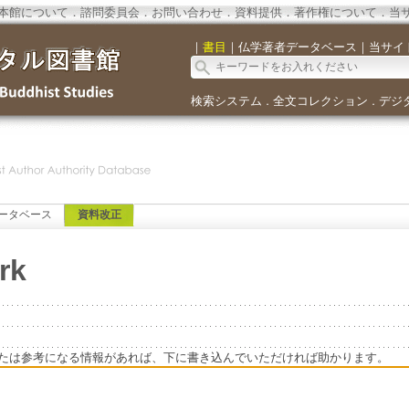
本館について
．
諮問委員会
．
お問い合わせ
．
資料提供
．
著作権について
．
当
｜
書目
｜
仏学著者データベース
｜
当サイ
検索システム
全文コレクション
デジ
．
．
ータベース
資料改正
rk
たは参考になる情報があれば、下に書き込んでいただければ助かります。