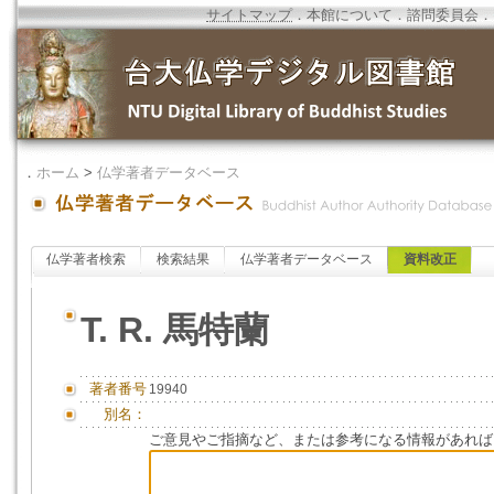
サイトマップ
．
本館について
．
諮問委員会
．
．
ホーム
>
仏学著者データベース
仏学著者検索
検索結果
仏学著者データベース
資料改正
T. R. 馬特蘭
著者番号
19940
別名：
ご意見やご指摘など、または参考になる情報があれば