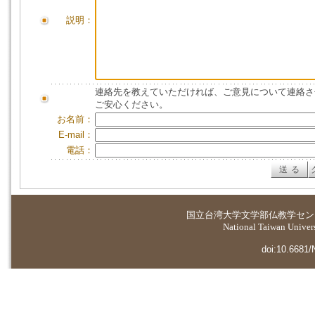
説明：
連絡先を教えていただければ、ご意見について連絡さ
ご安心ください。
お名前：
E-mail：
電話：
国立台湾大学
文学部仏教学セン
National Taiwan Universi
doi:10.6681