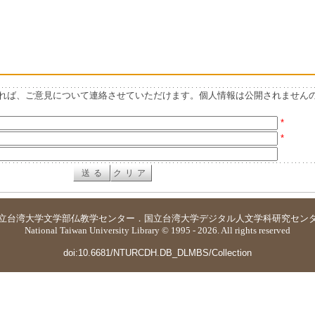
れば、ご意見について連絡させていただけます。個人情報は公開されません
*
*
立台湾大学
文学部仏教学センター
．
国立台湾大学デジタル人文学科研究セン
National Taiwan University Library © 1995 - 2026. All rights reserved
doi:10.6681/NTURCDH.DB_DLMBS/Collection