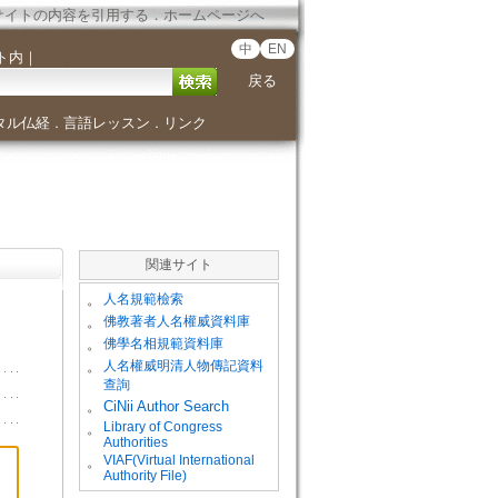
サイトの内容を引用する
．
ホームページへ
中
EN
ト内
｜
戻る
タル仏経
言語レッスン
リンク
．
．
関連サイト
。
人名規範檢索
。
佛教著者人名權威資料庫
。
佛學名相規範資料庫
。
人名權威明清人物傳記資料
查詢
。
CiNii Author Search
Library of Congress
。
Authorities
VIAF(Virtual International
。
Authority File)