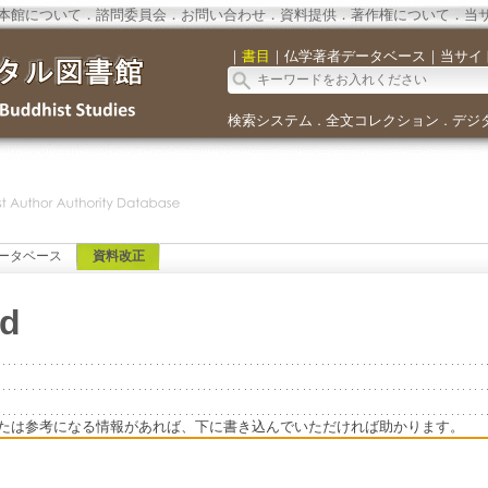
本館について
．
諮問委員会
．
お問い合わせ
．
資料提供
．
著作権について
．
当
｜
書目
｜
仏学著者データベース
｜
当サイ
検索システム
全文コレクション
デジ
．
．
ータベース
資料改正
ld
たは参考になる情報があれば、下に書き込んでいただければ助かります。