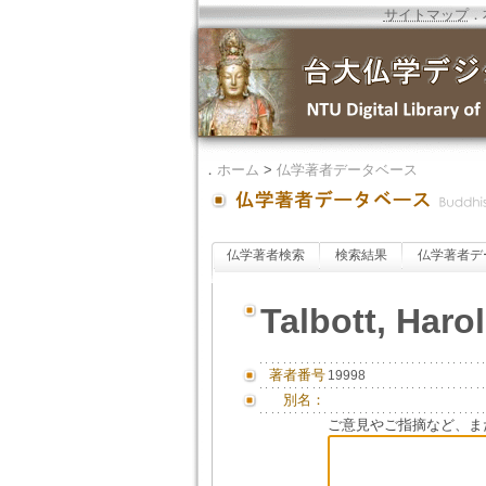
サイトマップ
．
．
ホーム
>
仏学著者データベース
仏学著者検索
検索結果
仏学著者デ
Talbott, Haro
著者番号
19998
別名：
ご意見やご指摘など、ま