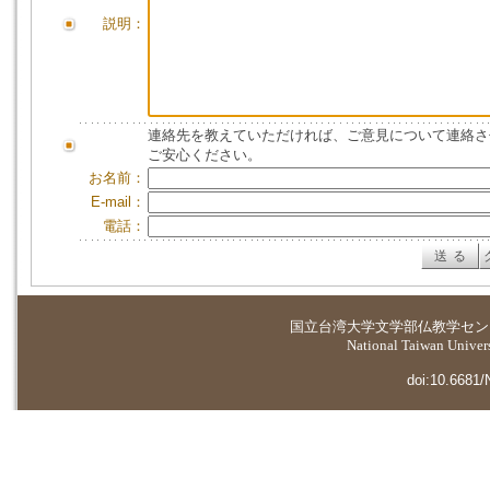
説明：
連絡先を教えていただければ、ご意見について連絡さ
ご安心ください。
お名前：
E-mail：
電話：
国立台湾大学
文学部仏教学セン
National Taiwan Universi
doi:10.6681