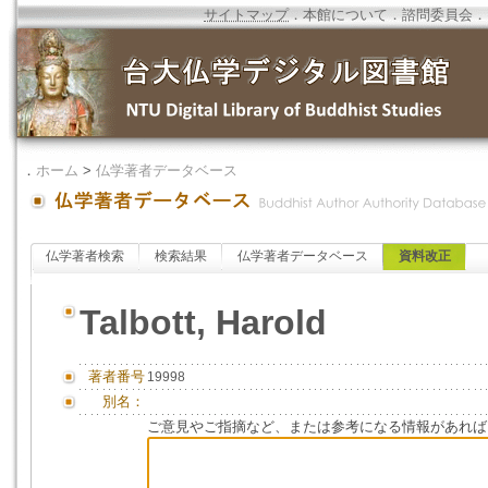
サイトマップ
．
本館について
．
諮問委員会
．
．
ホーム
>
仏学著者データベース
仏学著者検索
検索結果
仏学著者データベース
資料改正
Talbott, Harold
著者番号
19998
別名：
ご意見やご指摘など、または参考になる情報があれば