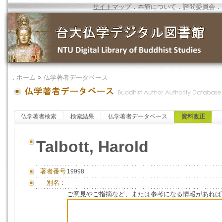
サイトマップ
．
本館について
．
諮問委員会
．
．
ホーム
>
仏学著者データベース
仏学著者検索
検索結果
仏学著者データベース
資料改正
Talbott, Harold
著者番号
19998
別名：
ご意見やご指摘など、または参考になる情報があれば