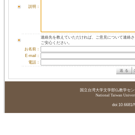
説明：
連絡先を教えていただければ、ご意見について連絡さ
ご安心ください。
お名前：
E-mail：
電話：
国立台湾大学
文学部仏教学セン
National Taiwan Universi
doi:10.6681