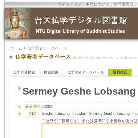
サイトマップ
．
本館について
．
諮問委員会
．
．
ホーム
>
仏学著者データベース
仏学著者検索
検索結果
仏学著者データベース
資料改正
Sermey Geshe Lobsang 
著者番号
20282
別名：
Geshe Lobsang Tharchin=Sermey Geshe Losang Tha
ご意見やご指摘など、または参考になる情報があれば