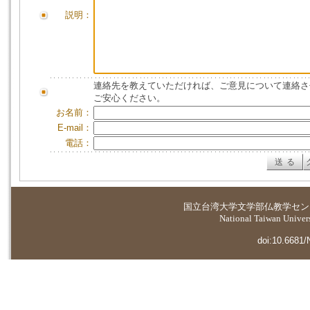
説明：
連絡先を教えていただければ、ご意見について連絡さ
ご安心ください。
お名前：
E-mail：
電話：
国立台湾大学
文学部仏教学セン
National Taiwan Universi
doi:10.6681