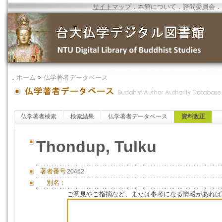
サイトマップ
．
本館について
．
諮問委員会
．
．
ホーム
>
仏学著者データベース
仏学著者検索
検索結果
仏学著者データベース
資料改正
Thondup, Tulku
著者番号
20462
別名：
ご意見やご指摘など、または参考になる情報があれば