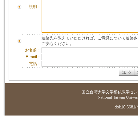
説明：
連絡先を教えていただければ、ご意見について連絡さ
ご安心ください。
お名前：
E-mail：
電話：
国立台湾大学
文学部仏教学セン
National Taiwan Universi
doi:10.6681