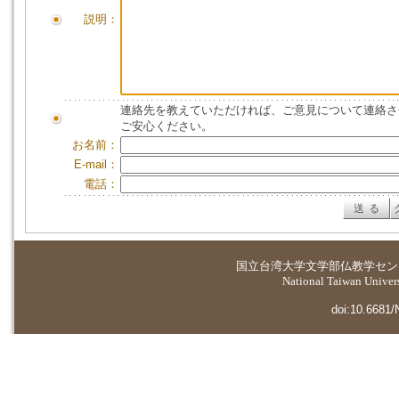
説明：
連絡先を教えていただければ、ご意見について連絡さ
ご安心ください。
お名前：
E-mail：
電話：
国立台湾大学
文学部仏教学セン
National Taiwan Universi
doi:10.6681