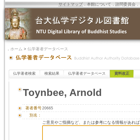
サイトマップ
．
本館について
．
諮問委員会
．
．
ホーム
>
仏学著者データベース
仏学著者検索
検索結果
仏学著者データベース
資料改正
Toynbee, Arnold
著者番号
20665
別名：
ご意見やご指摘など、または参考になる情報があれば