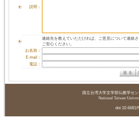
説明：
連絡先を教えていただければ、ご意見について連絡さ
ご安心ください。
お名前：
E-mail：
電話：
国立台湾大学
文学部仏教学セン
National Taiwan Universi
doi:10.6681