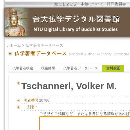
サイトマップ
．
本館について
．
諮問委員会
．
．
ホーム
>
仏学著者データベース
仏学著者検索
検索結果
仏学著者データベース
資料改正
Tschannerl, Volker M.
著者番号
20786
別名：
ご意見やご指摘など、または参考になる情報があれば