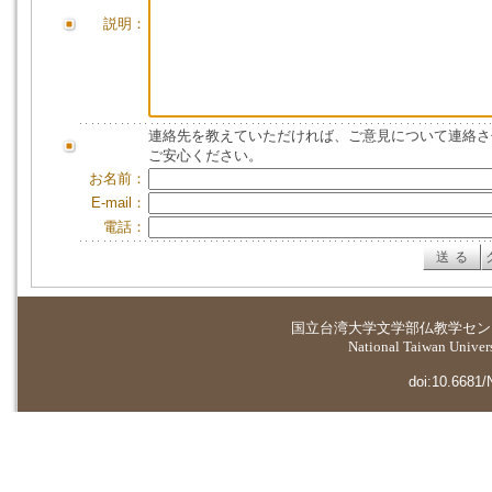
説明：
連絡先を教えていただければ、ご意見について連絡さ
ご安心ください。
お名前：
E-mail：
電話：
国立台湾大学
文学部仏教学セン
National Taiwan Universi
doi:10.6681