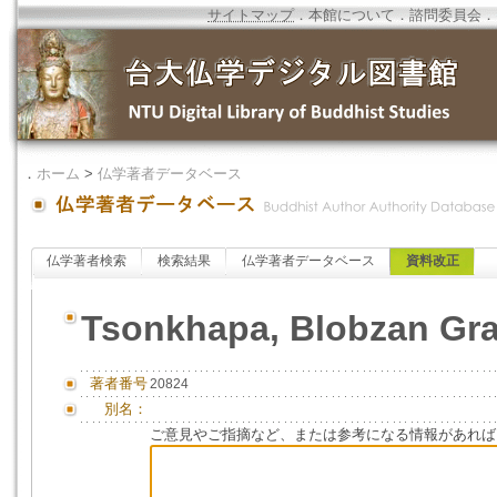
サイトマップ
．
本館について
．
諮問委員会
．
．
ホーム
>
仏学著者データベース
仏学著者検索
検索結果
仏学著者データベース
資料改正
Tsonkhapa, Blobzan Gr
著者番号
20824
別名：
ご意見やご指摘など、または参考になる情報があれば