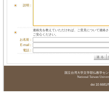
説明：
連絡先を教えていただければ、ご意見について連絡さ
ご安心ください。
お名前：
E-mail：
電話：
国立台湾大学
文学部仏教学セン
National Taiwan Universi
doi:10.6681