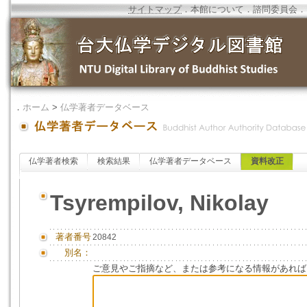
サイトマップ
．
本館について
．
諮問委員会
．
．
ホーム
>
仏学著者データベース
仏学著者検索
検索結果
仏学著者データベース
資料改正
Tsyrempilov, Nikolay
著者番号
20842
別名：
ご意見やご指摘など、または参考になる情報があれば