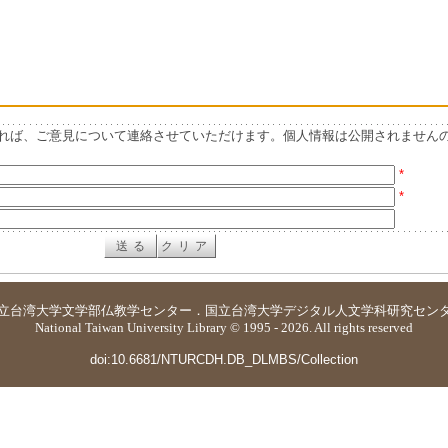
れば、ご意見について連絡させていただけます。個人情報は公開されません
*
*
立台湾大学
文学部仏教学センター
．
国立台湾大学デジタル人文学科研究セン
National Taiwan University Library © 1995 - 2026. All rights reserved
doi:10.6681/NTURCDH.DB_DLMBS/Collection