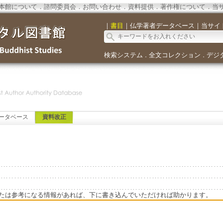
本館について
．
諮問委員会
．
お問い合わせ
．
資料提供
．
著作権について
．
当
｜
書目
｜
仏学著者データベース
｜
当サイ
検索システム
全文コレクション
デジ
．
．
ータベース
資料改正
たは参考になる情報があれば、下に書き込んでいただければ助かります。