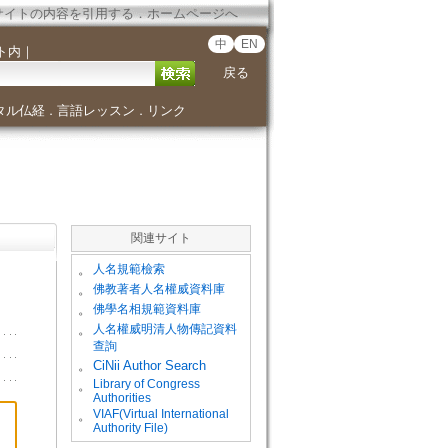
サイトの内容を引用する
．
ホームページへ
中
EN
ト内
｜
戻る
タル仏経
言語レッスン
リンク
．
．
関連サイト
。
人名規範檢索
。
佛教著者人名權威資料庫
。
佛學名相規範資料庫
。
人名權威明清人物傳記資料
查詢
。
CiNii Author Search
Library of Congress
。
Authorities
VIAF(Virtual International
。
Authority File)