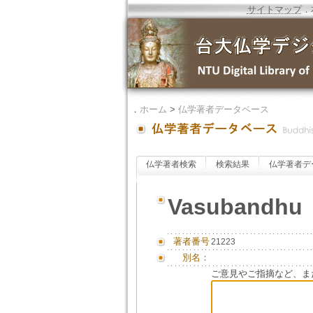
サイトマップ
．
．
ホーム
>
仏学著者データベース
仏学著者検索
検索結果
仏学著者デ
Vasubandhu
著者番号
21223
別名：
ご意見やご指摘など、ま