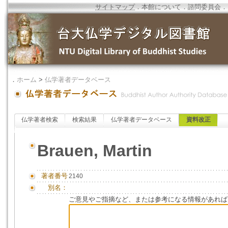
サイトマップ
．
本館について
．
諮問委員会
．
．
ホーム
>
仏学著者データベース
仏学著者検索
検索結果
仏学著者データベース
資料改正
Brauen, Martin
著者番号
2140
別名：
ご意見やご指摘など、または参考になる情報があれば