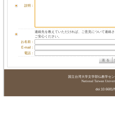
説明：
連絡先を教えていただければ、ご意見について連絡さ
ご安心ください。
お名前：
E-mail：
電話：
国立台湾大学
文学部仏教学セン
National Taiwan Universi
doi:10.6681