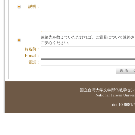
説明：
連絡先を教えていただければ、ご意見について連絡さ
ご安心ください。
お名前：
E-mail：
電話：
国立台湾大学
文学部仏教学セン
National Taiwan Universi
doi:10.6681