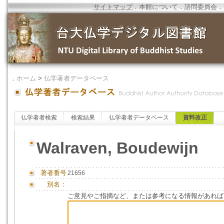
サイトマップ
．
本館について
．
諮問委員会
．
．
ホーム
>
仏学著者データベース
仏学著者検索
検索結果
仏学著者データベース
資料改正
Walraven, Boudewijn
著者番号
21656
別名：
ご意見やご指摘など、または参考になる情報があれば