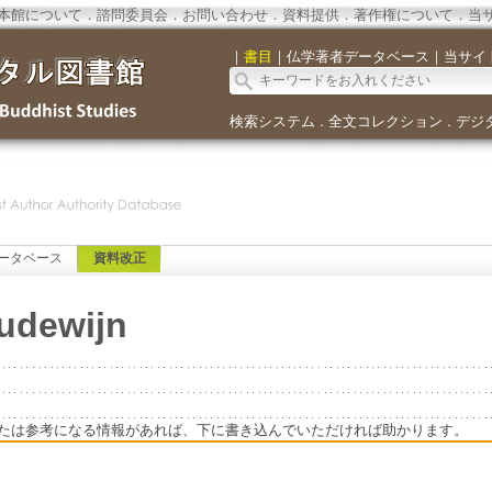
本館について
．
諮問委員会
．
お問い合わせ
．
資料提供
．
著作権について
．
当
｜
書目
｜
仏学著者データベース
｜
当サイ
検索システム
全文コレクション
デジ
．
．
ータベース
資料改正
udewijn
たは参考になる情報があれば、下に書き込んでいただければ助かります。