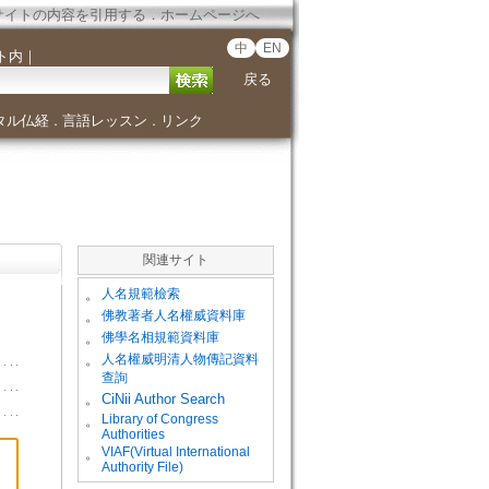
サイトの内容を引用する
．
ホームページへ
中
EN
ト内
｜
戻る
タル仏経
言語レッスン
リンク
．
．
関連サイト
。
人名規範檢索
。
佛教著者人名權威資料庫
。
佛學名相規範資料庫
。
人名權威明清人物傳記資料
查詢
。
CiNii Author Search
Library of Congress
。
Authorities
VIAF(Virtual International
。
Authority File)