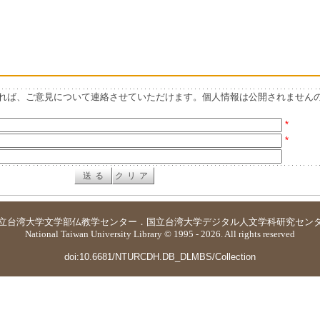
れば、ご意見について連絡させていただけます。個人情報は公開されません
*
*
立台湾大学
文学部仏教学センター
．
国立台湾大学デジタル人文学科研究セン
National Taiwan University Library © 1995 - 2026. All rights reserved
doi:10.6681/NTURCDH.DB_DLMBS/Collection