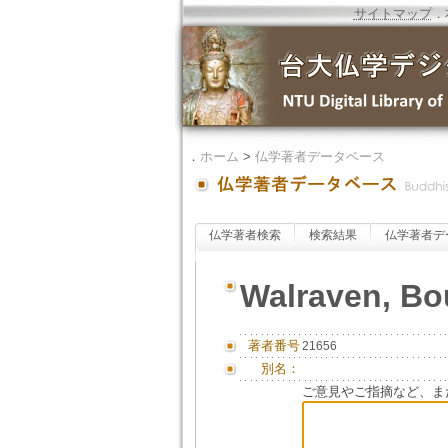
サイトマップ
．
．
ホーム
>
仏学著者データベース
仏学著者検索
検索結果
仏学著者デ
Walraven, Bo
著者番号
21656
別名：
ご意見やご指摘など、ま