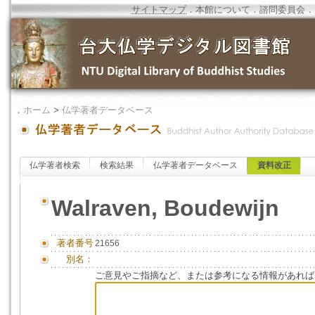
サイトマップ
．
本館について
．
諮問委員会
．
．
ホーム
>
仏学著者データベース
仏学著者検索
検索結果
仏学著者データベース
資料改正
Walraven, Boudewijn
著者番号
21656
別名：
ご意見やご指摘など、または参考になる情報があれば