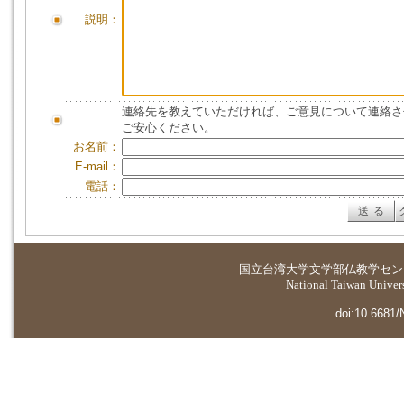
説明：
連絡先を教えていただければ、ご意見について連絡さ
ご安心ください。
お名前：
E-mail：
電話：
国立台湾大学
文学部仏教学セン
National Taiwan Universi
doi:10.6681