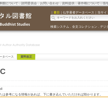
本館について
．
諮問委員会
．
お問い合わせ
．
資料提供
．
著作権について
．
当
｜
書目
｜
仏学著者データベース
｜
当サイ
検索システム
全文コレクション
デジ
．
．
ータベース
資料改正
'C
ll
たは参考になる情報があれば、下に書き込んでいただければ助かります。