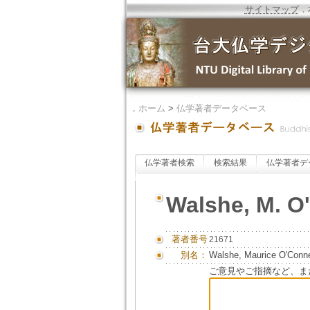
サイトマップ
．
．
ホーム
>
仏学著者データベース
仏学著者検索
検索結果
仏学著者デ
Walshe, M. O
著者番号
21671
別名：
Walshe, Maurice O'Conne
ご意見やご指摘など、ま