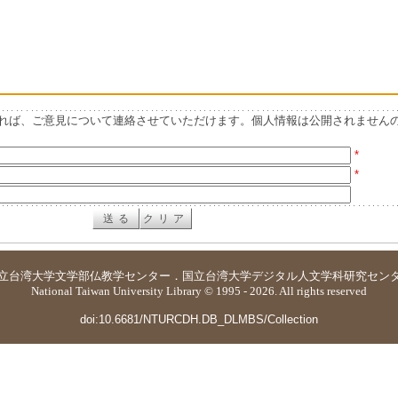
れば、ご意見について連絡させていただけます。個人情報は公開されません
*
*
立台湾大学
文学部仏教学センター
．
国立台湾大学デジタル人文学科研究セン
National Taiwan University Library © 1995 - 2026. All rights reserved
doi:10.6681/NTURCDH.DB_DLMBS/Collection