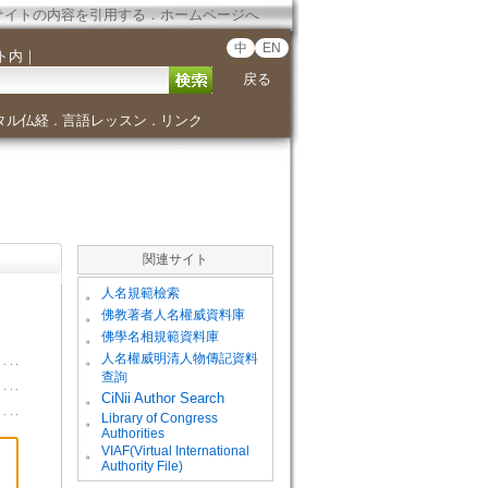
サイトの内容を引用する
．
ホームページへ
中
EN
ト内
｜
戻る
タル仏経
言語レッスン
リンク
．
．
関連サイト
。
人名規範檢索
。
佛教著者人名權威資料庫
。
佛學名相規範資料庫
。
人名權威明清人物傳記資料
查詢
。
CiNii Author Search
Library of Congress
。
Authorities
VIAF(Virtual International
。
Authority File)