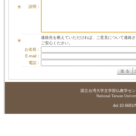
説明：
連絡先を教えていただければ、ご意見について連絡さ
ご安心ください。
お名前：
E-mail：
電話：
国立台湾大学
文学部仏教学セン
National Taiwan Universi
doi:10.6681