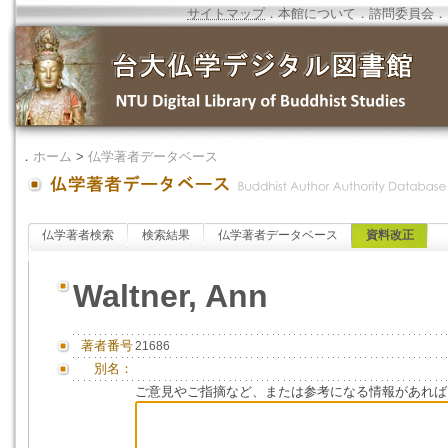
サイトマップ
．
本館について
．
諮問委員会
．
．
ホーム
>
仏学著者データベース
仏学著者検索
検索結果
仏学著者データベース
資料改正
Waltner, Ann
著者番号
21686
別名：
ご意見やご指摘など、または参考になる情報があれば