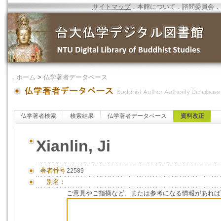
サイトマップ
．
本館について
．
諮問委員会
．
．
ホーム
>
仏学著者データベース
仏学著者検索
検索結果
仏学著者データベース
資料改正
Xianlin, Ji
著者番号
22589
別名：
ご意見やご指摘など、または参考になる情報があれば