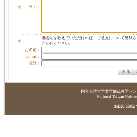
説明：
連絡先を教えていただければ、ご意見について連絡さ
ご安心ください。
お名前：
E-mail：
電話：
国立台湾大学
文学部仏教学セン
National Taiwan Universi
doi:10.6681