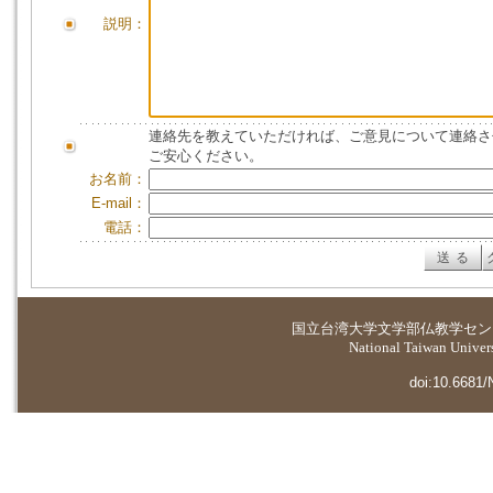
説明：
連絡先を教えていただければ、ご意見について連絡さ
ご安心ください。
お名前：
E-mail：
電話：
国立台湾大学
文学部仏教学セン
National Taiwan Universi
doi:10.6681