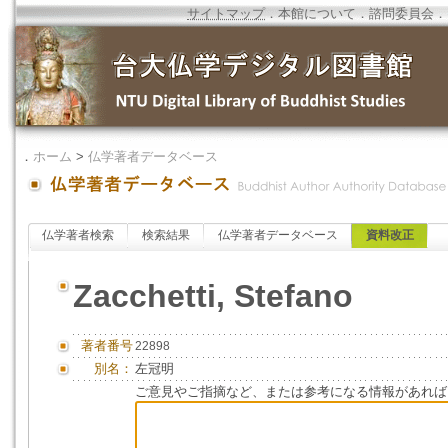
サイトマップ
．
本館について
．
諮問委員会
．
．
ホーム
>
仏学著者データベース
仏学著者検索
検索結果
仏学著者データベース
資料改正
Zacchetti, Stefano
著者番号
22898
別名：
左冠明
ご意見やご指摘など、または参考になる情報があれば