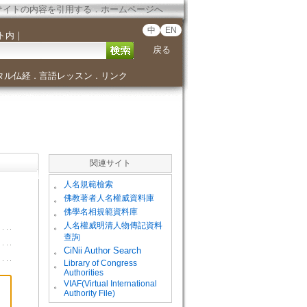
サイトの内容を引用する
．
ホームページへ
中
EN
ト内
｜
戻る
タル仏経
言語レッスン
リンク
．
．
関連サイト
。
人名規範檢索
。
佛教著者人名權威資料庫
。
佛學名相規範資料庫
。
人名權威明清人物傳記資料
查詢
。
CiNii Author Search
Library of Congress
。
Authorities
VIAF(Virtual International
。
Authority File)