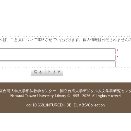
れば、ご意見について連絡させていただけます。個人情報は公開されません
*
*
立台湾大学
文学部仏教学センター
．
国立台湾大学デジタル人文学科研究セン
National Taiwan University Library © 1995 - 2026. All rights reserved
doi:10.6681/NTURCDH.DB_DLMBS/Collection