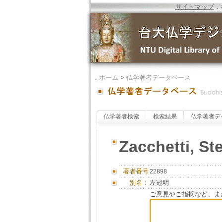
サイトマップ
．
．
ホーム
>
仏学著者データベース
仏学著者検索
検索結果
仏学著者デ
Zacchetti, St
著者番号
22898
別名：
左冠明
ご意見やご指摘など、ま