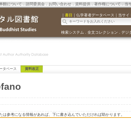
本館について
．
諮問委員会
．
お問い合わせ
．
資料提供
．
著作権について
．
当
｜
書目
｜
仏学著者データベース
｜
当サイ
検索システム
全文コレクション
デジ
．
．
ータベース
資料改正
efano
たは参考になる情報があれば、下に書き込んでいただければ助かります。