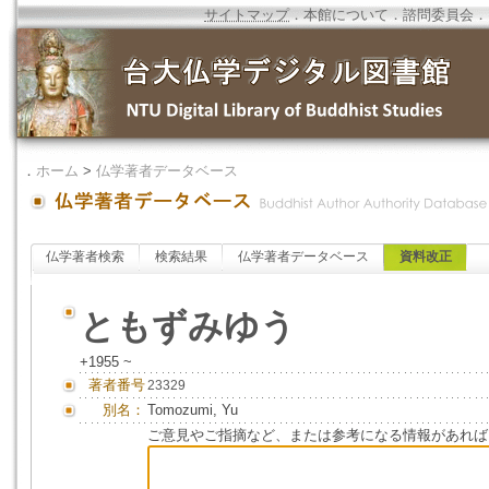
サイトマップ
．
本館について
．
諮問委員会
．
．
ホーム
>
仏学著者データベース
仏学著者検索
検索結果
仏学著者データベース
資料改正
ともずみゆう
+1955 ~
著者番号
23329
別名：
Tomozumi, Yu
ご意見やご指摘など、または参考になる情報があれば