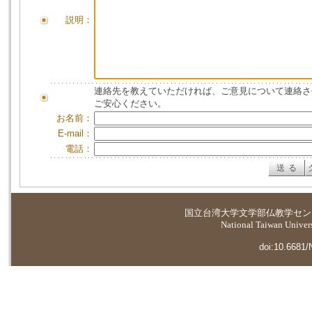
説明：
連絡先を教えていただければ、ご意見について連絡さ
ご安心ください。
お名前：
E-mail：
電話：
国立台湾大学
文学部仏教学セン
National Taiwan Universi
doi:10.6681