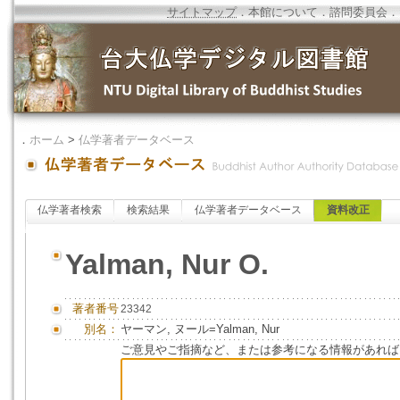
サイトマップ
．
本館について
．
諮問委員会
．
．
ホーム
>
仏学著者データベース
仏学著者検索
検索結果
仏学著者データベース
資料改正
Yalman, Nur O.
著者番号
23342
別名：
ヤーマン, ヌール=Yalman, Nur
ご意見やご指摘など、または参考になる情報があれば