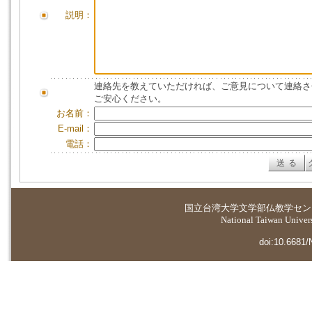
説明：
連絡先を教えていただければ、ご意見について連絡さ
ご安心ください。
お名前：
E-mail：
電話：
国立台湾大学
文学部仏教学セン
National Taiwan Universi
doi:10.6681