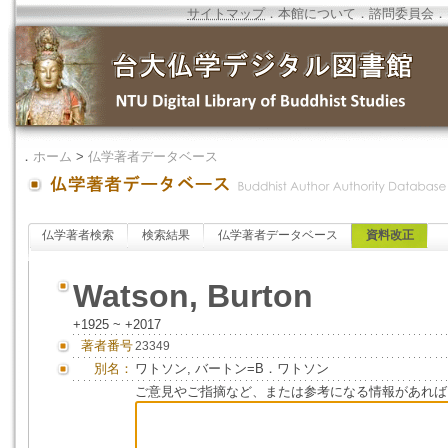
サイトマップ
．
本館について
．
諮問委員会
．
．
ホーム
>
仏学著者データベース
仏学著者検索
検索結果
仏学著者データベース
資料改正
Watson, Burton
+1925 ~ +2017
著者番号
23349
別名：
ワトソン, バートン=B．ワトソン
ご意見やご指摘など、または参考になる情報があれば