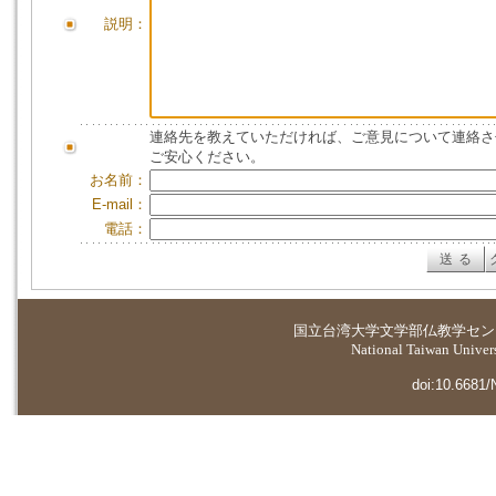
説明：
連絡先を教えていただければ、ご意見について連絡さ
ご安心ください。
お名前：
E-mail：
電話：
国立台湾大学
文学部仏教学セン
National Taiwan Universi
doi:10.6681