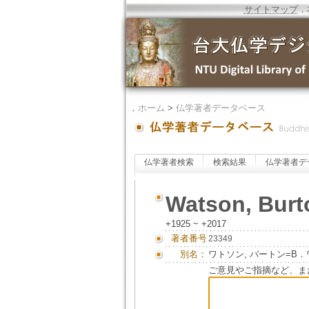
サイトマップ
．
．
ホーム
>
仏学著者データベース
仏学著者検索
検索結果
仏学著者デ
Watson, Burt
+1925 ~ +2017
著者番号
23349
別名：
ワトソン, バートン=B
ご意見やご指摘など、ま