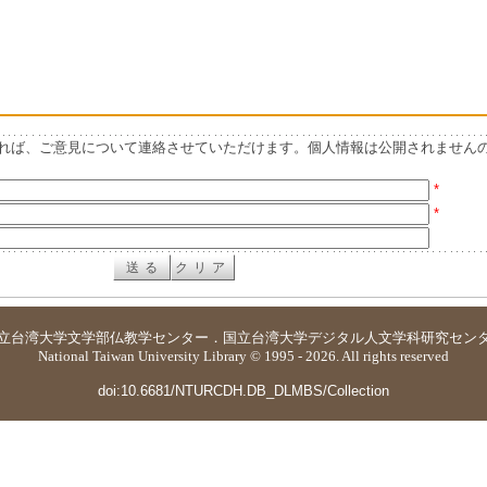
れば、ご意見について連絡させていただけます。個人情報は公開されません
*
*
立台湾大学
文学部仏教学センター
．
国立台湾大学デジタル人文学科研究セン
National Taiwan University Library © 1995 - 2026. All rights reserved
doi:10.6681/NTURCDH.DB_DLMBS/Collection