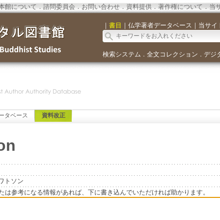
本館について
．
諮問委員会
．
お問い合わせ
．
資料提供
．
著作権について
．
当
｜
書目
｜
仏学著者データベース
｜
当サイ
検索システム
全文コレクション
デジ
．
．
ータベース
資料改正
on
．ワトソン
たは参考になる情報があれば、下に書き込んでいただければ助かります。