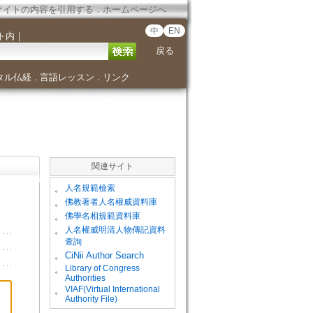
サイトの内容を引用する
．
ホームページへ
中
EN
ト内
｜
戻る
タル仏経
言語レッスン
リンク
．
．
関連サイト
。
人名規範檢索
。
佛教著者人名權威資料庫
。
佛學名相規範資料庫
。
人名權威明清人物傳記資料
查詢
。
CiNii Author Search
Library of Congress
。
Authorities
VIAF(Virtual International
。
Authority File)