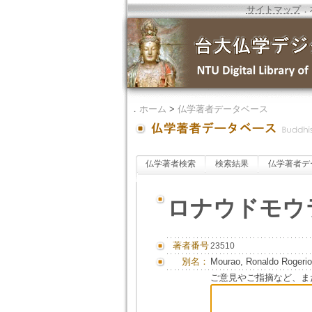
サイトマップ
．
．
ホーム
>
仏学著者データベース
仏学著者検索
検索結果
仏学著者デ
ロナウドモウ
著者番号
23510
別名：
Mourao, Ronaldo Rogerio
ご意見やご指摘など、ま