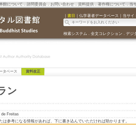
本館について
．
諮問委員会
．
お問い合わせ
．
資料提供
．
著作権について
．
当
｜
書目
｜
仏学著者データベース
｜
当サイ
検索システム
全文コレクション
デジ
．
．
ータベース
資料改正
ラン
 de Freitas
たは参考になる情報があれば、下に書き込んでいただければ助かります。