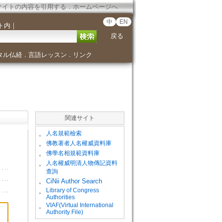
サイトの内容を引用する
．
ホームページへ
中
EN
ト内
｜
戻る
タル仏経
言語レッスン
リンク
．
．
関連サイト
。
人名規範檢索
。
佛教著者人名權威資料庫
。
佛學名相規範資料庫
。
人名權威明清人物傳記資料
查詢
。
CiNii Author Search
Library of Congress
。
Authorities
VIAF(Virtual International
。
Authority File)