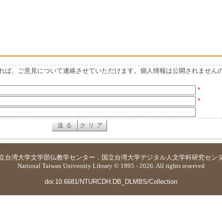
れば、ご意見について連絡させていただけます。個人情報は公開されません
*
*
立台湾大学
文学部仏教学センター
．
国立台湾大学デジタル人文学科研究セン
National Taiwan University Library © 1995 - 2026. All rights reserved
doi:10.6681/NTURCDH.DB_DLMBS/Collection