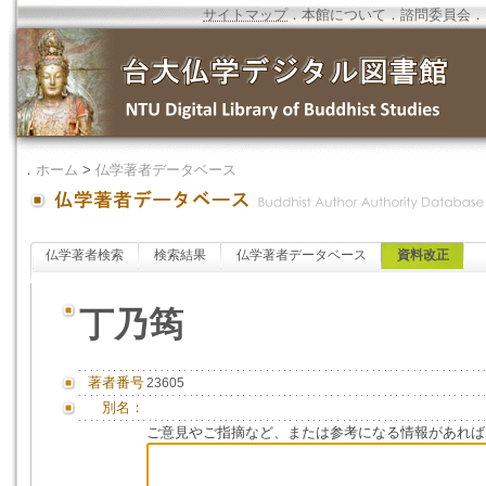
サイトマップ
．
本館について
．
諮問委員会
．
．
ホーム
>
仏学著者データベース
仏学著者検索
検索結果
仏学著者データベース
資料改正
丁乃筠
著者番号
23605
別名：
ご意見やご指摘など、または参考になる情報があれば