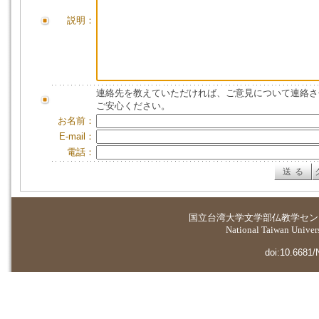
説明：
連絡先を教えていただければ、ご意見について連絡さ
ご安心ください。
お名前：
E-mail：
電話：
国立台湾大学
文学部仏教学セン
National Taiwan Universi
doi:10.6681