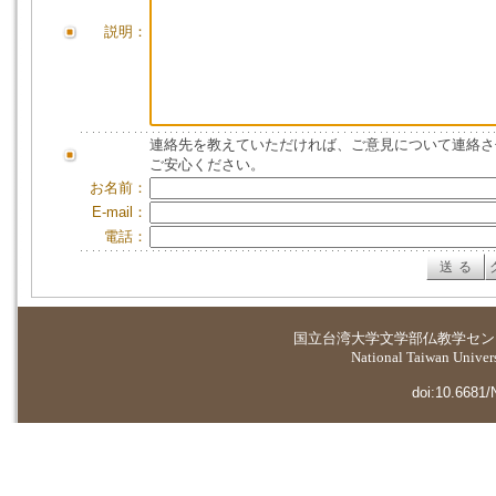
説明：
連絡先を教えていただければ、ご意見について連絡さ
ご安心ください。
お名前：
E-mail：
電話：
国立台湾大学
文学部仏教学セン
National Taiwan Universi
doi:10.6681