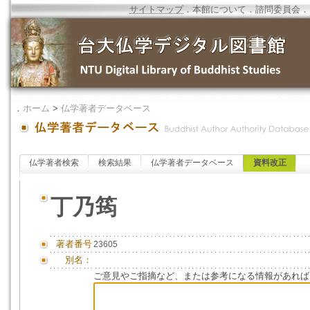
サイトマップ
．
本館について
．
諮問委員会
．
．
ホーム
>
仏学著者データベース
仏学著者検索
検索結果
仏学著者データベース
資料改正
丁乃筠
著者番号
23605
別名：
ご意見やご指摘など、または参考になる情報があれば