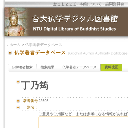
サイトマップ
．
本館について
．
諮問委員会
．
．
ホーム
>
仏学著者データベース
仏学著者検索
検索結果
仏学著者データベース
資料改正
丁乃筠
著者番号
23605
別名：
ご意見やご指摘など、または参考になる情報があれば