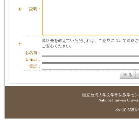
説明：
連絡先を教えていただければ、ご意見について連絡さ
ご安心ください。
お名前：
E-mail：
電話：
国立台湾大学
文学部仏教学セン
National Taiwan Universi
doi:10.6681