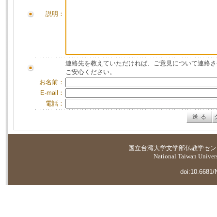
説明：
連絡先を教えていただければ、ご意見について連絡さ
ご安心ください。
お名前：
E-mail：
電話：
国立台湾大学
文学部仏教学セン
National Taiwan Universi
doi:10.6681