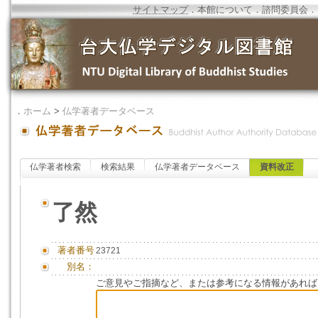
サイトマップ
．
本館について
．
諮問委員会
．
．
ホーム
>
仏学著者データベース
仏学著者検索
検索結果
仏学著者データベース
資料改正
了然
著者番号
23721
別名：
ご意見やご指摘など、または参考になる情報があれば