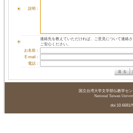
説明：
連絡先を教えていただければ、ご意見について連絡さ
ご安心ください。
お名前：
E-mail：
電話：
国立台湾大学
文学部仏教学セン
National Taiwan Universi
doi:10.6681