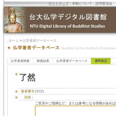
サイトマップ
．
本館について
．
諮問委員会
．
．
ホーム
>
仏学著者データベース
仏学著者検索
検索結果
仏学著者データベース
資料改正
了然
著者番号
23721
別名：
ご意見やご指摘など、または参考になる情報があれば