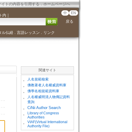
サイトの内容を引用する
．
ホームページへ
中
EN
ト内
｜
戻る
タル仏経
言語レッスン
リンク
．
．
関連サイト
。
人名規範檢索
。
佛教著者人名權威資料庫
。
佛學名相規範資料庫
。
人名權威明清人物傳記資料
查詢
。
CiNii Author Search
Library of Congress
。
Authorities
VIAF(Virtual International
。
Authority File)