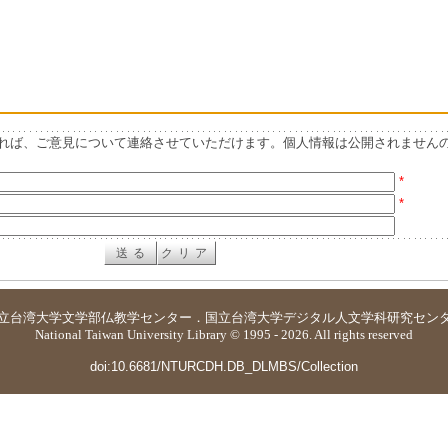
れば、ご意見について連絡させていただけます。個人情報は公開されません
*
*
立台湾大学
文学部仏教学センター
．
国立台湾大学デジタル人文学科研究セン
National Taiwan University Library © 1995 - 2026. All rights reserved
doi:10.6681/NTURCDH.DB_DLMBS/Collection