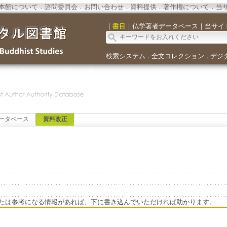
本館について
．
諮問委員会
．
お問い合わせ
．
資料提供
．
著作権について
．
当
｜
書目
｜
仏学著者データベース
｜
当サイ
検索システム
全文コレクション
デジ
．
．
ータベース
資料改正
たは参考になる情報があれば、下に書き込んでいただければ助かります。