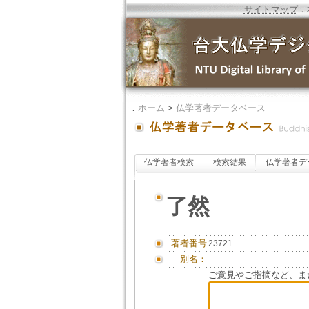
サイトマップ
．
．
ホーム
>
仏学著者データベース
仏学著者検索
検索結果
仏学著者デ
了然
著者番号
23721
別名：
ご意見やご指摘など、ま