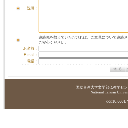
説明：
連絡先を教えていただければ、ご意見について連絡さ
ご安心ください。
お名前：
E-mail：
電話：
国立台湾大学
文学部仏教学セン
National Taiwan Universi
doi:10.6681