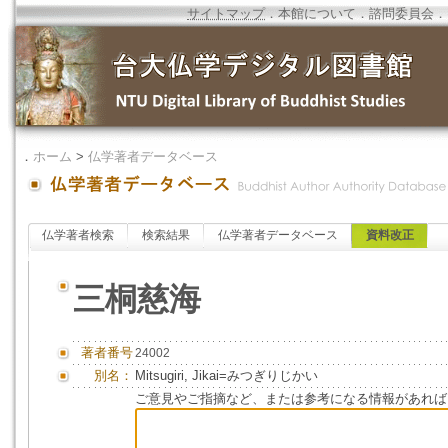
サイトマップ
．
本館について
．
諮問委員会
．
．
ホーム
>
仏学著者データベース
仏学著者検索
検索結果
仏学著者データベース
資料改正
三桐慈海
著者番号
24002
別名：
Mitsugiri, Jikai=みつぎりじかい
ご意見やご指摘など、または参考になる情報があれば