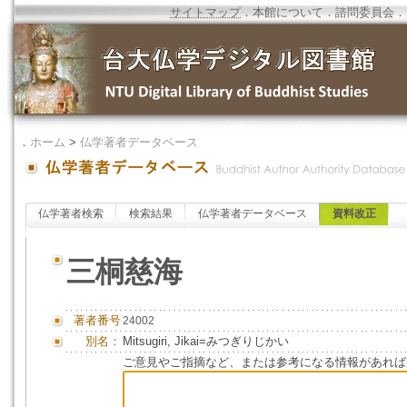
サイトマップ
．
本館について
．
諮問委員会
．
．
ホーム
>
仏学著者データベース
仏学著者検索
検索結果
仏学著者データベース
資料改正
三桐慈海
著者番号
24002
別名：
Mitsugiri, Jikai=みつぎりじかい
ご意見やご指摘など、または参考になる情報があれば