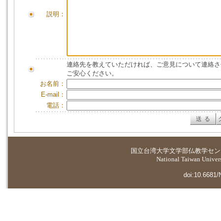
説明：
連絡先を教えていただければ、ご意見について連絡さ
ご安心ください。
お名前：
E-mail：
電話：
国立台湾大学
文学部仏教学セン
National Taiwan Universi
doi:10.6681