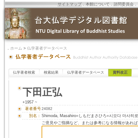
サイトマップ
．
本館について
．
諮問委員会
．
．
ホーム
>
仏学著者データベース
仏学著者検索
検索結果
仏学著者データベース
資料改正
下田正弘
+1957 ~
著者番号
24082
別名：
Shimoda, Masahiro=しもだまさひろ=시모다 마사히
ご意見やご指摘など、または参考になる情報があれば