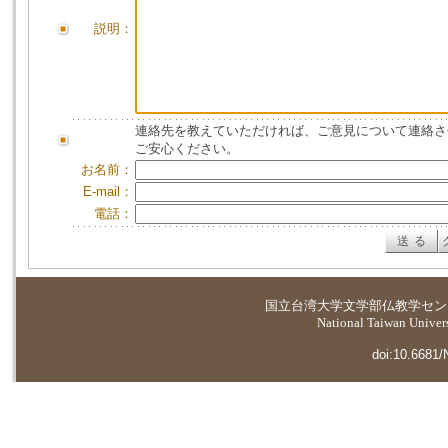
説明：
連絡先を教えていただければ、ご意見について連絡さ
ご安心ください。
お名前：
E-mail：
電話：
国立台湾大学
文学部仏教学セン
National Taiwan Universi
doi:10.6681