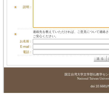
説明：
連絡先を教えていただければ、ご意見について連絡さ
ご安心ください。
お名前：
E-mail：
電話：
国立台湾大学
文学部仏教学セン
National Taiwan Universi
doi:10.6681