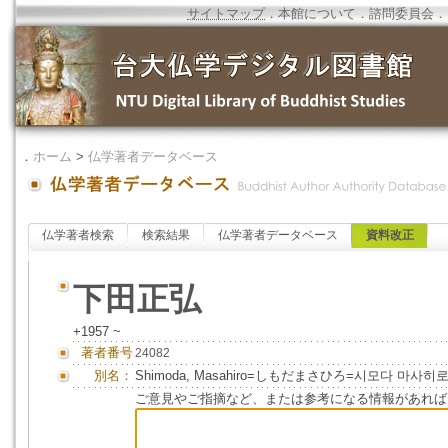
サイトマップ
．
本館について
．
諮問委員会
．
．
ホーム
>
仏学著者データベース
仏学著者検索
検索結果
仏学著者データベース
資料改正
下田正弘
+1957 ~
著者番号
24082
別名：
Shimoda, Masahiro=しもだまさひろ=시모다 마사히
ご意見やご指摘など、または参考になる情報があれば