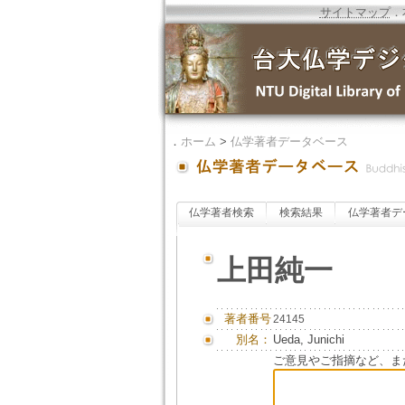
サイトマップ
．
．
ホーム
>
仏学著者データベース
仏学著者検索
検索結果
仏学著者デ
上田純一
著者番号
24145
別名：
Ueda, Junichi
ご意見やご指摘など、ま