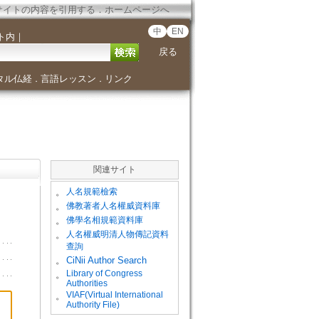
サイトの内容を引用する
．
ホームページへ
中
EN
ト内
｜
戻る
タル仏経
言語レッスン
リンク
．
．
関連サイト
。
人名規範檢索
。
佛教著者人名權威資料庫
。
佛學名相規範資料庫
。
人名權威明清人物傳記資料
查詢
。
CiNii Author Search
Library of Congress
。
Authorities
VIAF(Virtual International
。
Authority File)