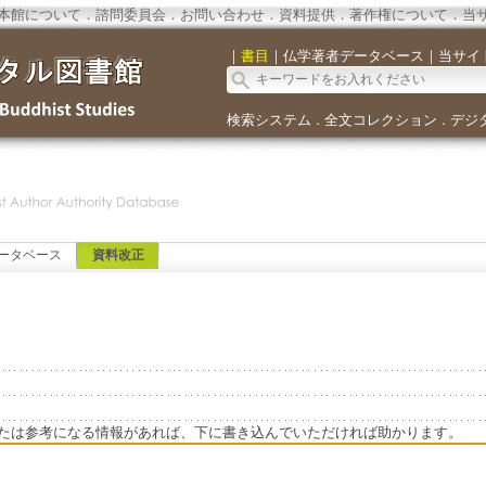
本館について
．
諮問委員会
．
お問い合わせ
．
資料提供
．
著作権について
．
当
｜
書目
｜
仏学著者データベース
｜
当サイ
検索システム
全文コレクション
デジ
．
．
ータベース
資料改正
たは参考になる情報があれば、下に書き込んでいただければ助かります。