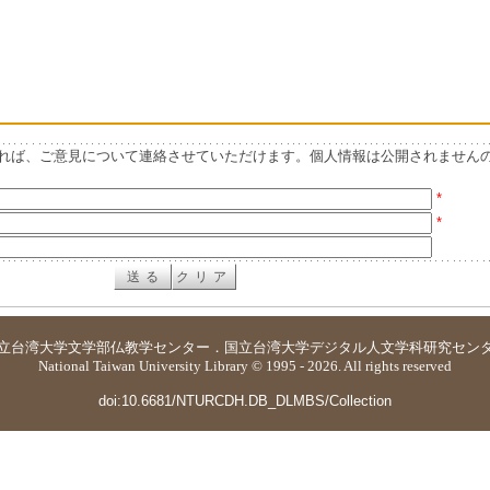
れば、ご意見について連絡させていただけます。個人情報は公開されません
*
*
立台湾大学
文学部仏教学センター
．
国立台湾大学デジタル人文学科研究セン
National Taiwan University Library © 1995 - 2026. All rights reserved
doi:10.6681/NTURCDH.DB_DLMBS/Collection