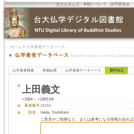
サイトマップ
．
本館について
．
諮問委員会
．
．
ホーム
>
仏学著者データベース
仏学著者検索
検索結果
仏学著者データベース
資料改正
上田義文
+1904 ~ +1993-04
著者番号
24153
別名：
Ueda, Yoshifumi
ご意見やご指摘など、または参考になる情報があれば