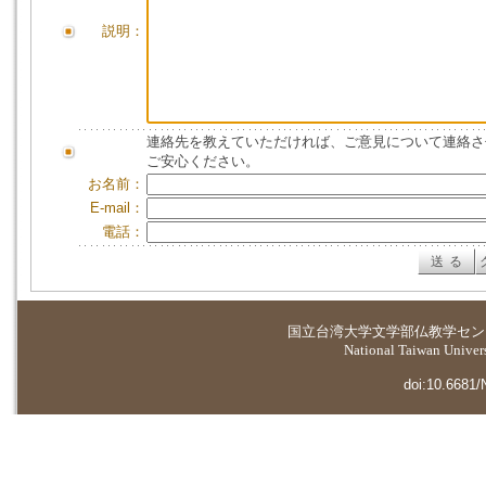
説明：
連絡先を教えていただければ、ご意見について連絡さ
ご安心ください。
お名前：
E-mail：
電話：
国立台湾大学
文学部仏教学セン
National Taiwan Universi
doi:10.6681