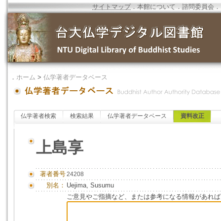
サイトマップ
．
本館について
．
諮問委員会
．
．
ホーム
>
仏学著者データベース
仏学著者検索
検索結果
仏学著者データベース
資料改正
上島享
著者番号
24208
別名：
Uejima, Susumu
ご意見やご指摘など、または参考になる情報があれば