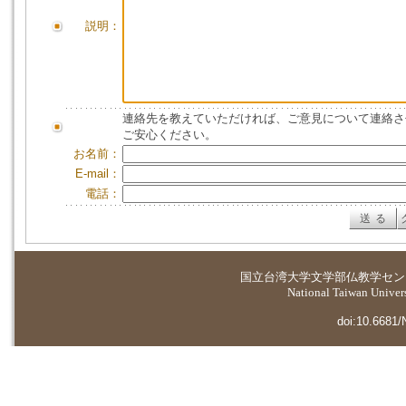
説明：
連絡先を教えていただければ、ご意見について連絡さ
ご安心ください。
お名前：
E-mail：
電話：
国立台湾大学
文学部仏教学セン
National Taiwan Universi
doi:10.6681