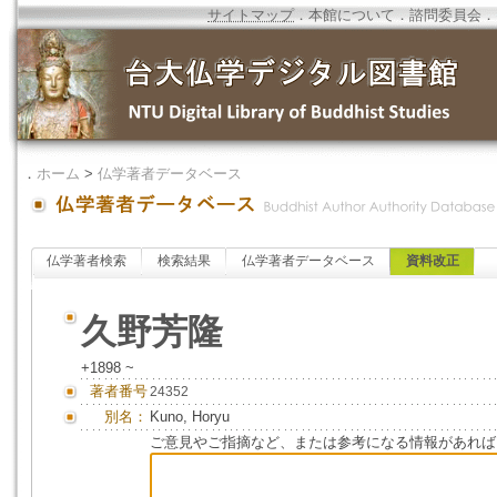
サイトマップ
．
本館について
．
諮問委員会
．
．
ホーム
>
仏学著者データベース
仏学著者検索
検索結果
仏学著者データベース
資料改正
久野芳隆
+1898 ~
著者番号
24352
別名：
Kuno, Horyu
ご意見やご指摘など、または参考になる情報があれば