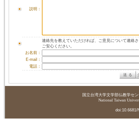
説明：
連絡先を教えていただければ、ご意見について連絡さ
ご安心ください。
お名前：
E-mail：
電話：
国立台湾大学
文学部仏教学セン
National Taiwan Universi
doi:10.6681