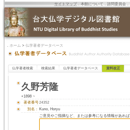
サイトマップ
．
本館について
．
諮問委員会
．
．
ホーム
>
仏学著者データベース
仏学著者検索
検索結果
仏学著者データベース
資料改正
久野芳隆
+1898 ~
著者番号
24352
別名：
Kuno, Horyu
ご意見やご指摘など、または参考になる情報があれば