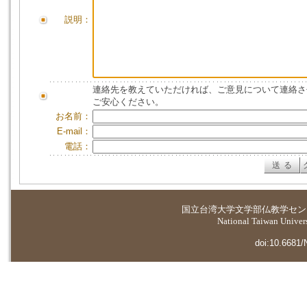
説明：
連絡先を教えていただければ、ご意見について連絡さ
ご安心ください。
お名前：
E-mail：
電話：
国立台湾大学
文学部仏教学セン
National Taiwan Universi
doi:10.6681