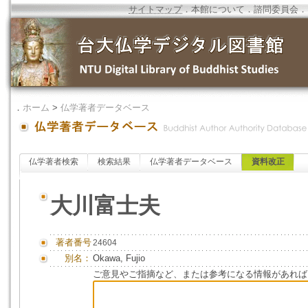
サイトマップ
．
本館について
．
諮問委員会
．
．
ホーム
>
仏学著者データベース
仏学著者検索
検索結果
仏学著者データベース
資料改正
大川富士夫
著者番号
24604
別名：
Okawa, Fujio
ご意見やご指摘など、または参考になる情報があれば