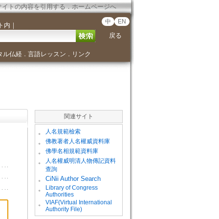
サイトの内容を引用する
．
ホームページへ
中
EN
ト内
｜
戻る
タル仏経
言語レッスン
リンク
．
．
関連サイト
。
人名規範檢索
。
佛教著者人名權威資料庫
。
佛學名相規範資料庫
。
人名權威明清人物傳記資料
查詢
。
CiNii Author Search
Library of Congress
。
Authorities
VIAF(Virtual International
。
Authority File)