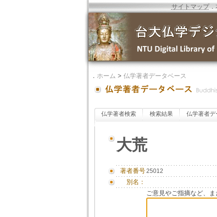
サイトマップ
．
．
ホーム
>
仏学著者データベース
仏学著者検索
検索結果
仏学著者デ
大荒
著者番号
25012
別名：
ご意見やご指摘など、ま