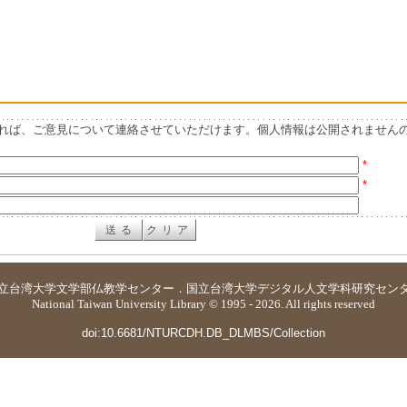
れば、ご意見について連絡させていただけます。個人情報は公開されません
*
*
立台湾大学
文学部仏教学センター
．
国立台湾大学デジタル人文学科研究セン
National Taiwan University Library © 1995 - 2026. All rights reserved
doi:10.6681/NTURCDH.DB_DLMBS/Collection