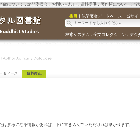
本館について
．
諮問委員会
．
お問い合わせ
．
資料提供
．
著作権について
．
当
｜
書目
｜
仏学著者データベース
｜
当サイ
検索システム
全文コレクション
デジ
．
．
ータベース
資料改正
たは参考になる情報があれば、下に書き込んでいただければ助かります。