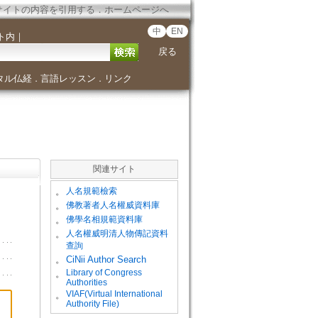
サイトの内容を引用する
．
ホームページへ
中
EN
ト内
｜
戻る
タル仏経
言語レッスン
リンク
．
．
関連サイト
。
人名規範檢索
。
佛教著者人名權威資料庫
。
佛學名相規範資料庫
。
人名權威明清人物傳記資料
查詢
。
CiNii Author Search
Library of Congress
。
Authorities
VIAF(Virtual International
。
Authority File)