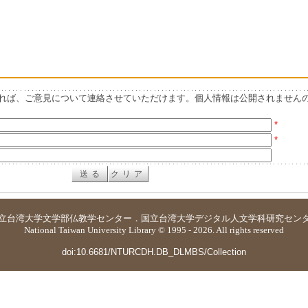
れば、ご意見について連絡させていただけます。個人情報は公開されません
*
*
立台湾大学
文学部仏教学センター
．
国立台湾大学デジタル人文学科研究セン
National Taiwan University Library © 1995 - 2026. All rights reserved
doi:10.6681/NTURCDH.DB_DLMBS/Collection