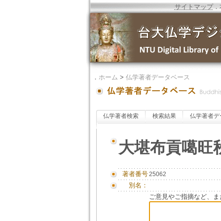
サイトマップ
．
．
ホーム
>
仏学著者データベース
仏学著者検索
検索結果
仏学著者デ
大堪布貢噶旺
著者番号
25062
別名：
ご意見やご指摘など、ま