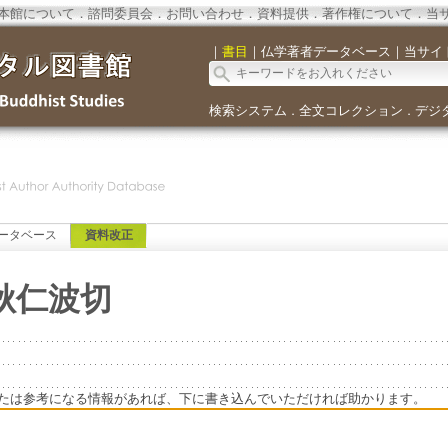
本館について
．
諮問委員会
．
お問い合わせ
．
資料提供
．
著作権について
．
当
｜
書目
｜
仏学著者データベース
｜
当サイ
検索システム
全文コレクション
デジ
．
．
ータベース
資料改正
秋仁波切
たは参考になる情報があれば、下に書き込んでいただければ助かります。